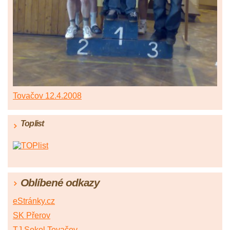
Tovačov 12.4.2008
Toplist
Oblíbené odkazy
eStránky.cz
SK Přerov
TJ Sokol Tovačov