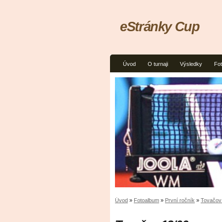
eStránky Cup
Úvod
O turnaji
Výsledky
Fo
Úvod
»
Fotoalbum
»
První ročník
»
Tovačov