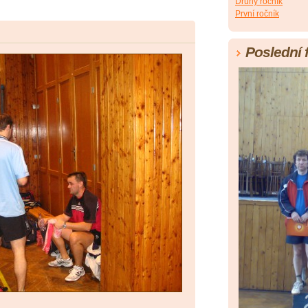
Druhý ročník
První ročník
Poslední 