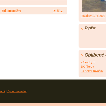
Zpět do složky
Další →
Tovačov 12.4.2008
Toplist
Oblíbené
eStránky.cz
SK Přerov
TJ Sokol Tovačov
sah?
|
Zpracování dat