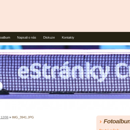
toalbum
Napsali o nás
Diskuze
Kontakty
 12/06
»
IMG_3941.JPG
Fotoalbu