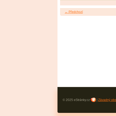
← Předchozí
© 2025 eStránky.cz
|
Závadný ob